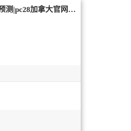
易记网址:28yc.com-加拿大2.8-飞飞28官网|加拿大专业在线咪牌预测|pc28加拿大官网在线预测_专注研究加拿大预测!