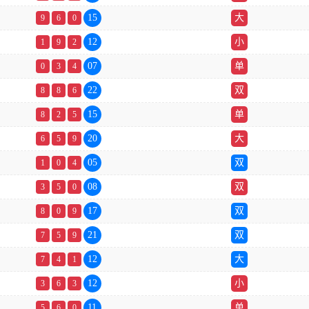
15
大
9
6
0
12
小
1
9
2
07
单
0
3
4
22
双
8
8
6
15
单
8
2
5
20
大
6
5
9
05
双
1
0
4
08
双
3
5
0
17
双
8
0
9
21
双
7
5
9
12
大
7
4
1
12
小
3
6
3
11
单
5
6
0