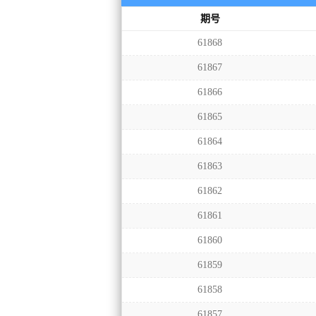
期号
61868
61867
61866
61865
61864
61863
61862
61861
61860
61859
61858
61857