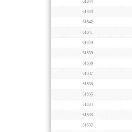
61844
61843
61842
61841
61840
61839
61838
61837
61836
61835
61834
61833
61832