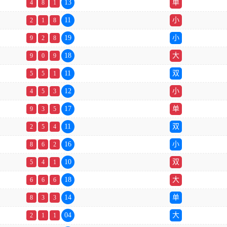
13
单
4
8
1
11
小
2
1
8
19
小
9
2
8
18
大
9
0
9
11
双
5
5
1
12
小
4
5
3
17
单
9
3
5
11
双
2
5
4
16
小
8
6
2
10
双
5
4
1
18
大
6
6
6
14
单
8
3
3
04
大
2
1
1