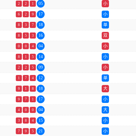
05
小
2
2
1
17
小
6
2
9
18
单
8
3
7
16
双
8
5
3
04
小
0
0
4
14
小
8
1
5
09
小
2
2
5
12
单
1
7
4
18
大
9
1
8
17
小
9
7
1
04
大
4
0
0
15
小
3
8
4
21
小
7
9
5