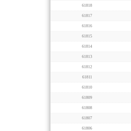
61818
61817
61816
61815
61814
61813
61812
61811
61810
61809
61808
61807
61806