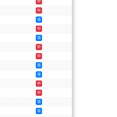
中
中
错
中
错
中
中
错
错
中
中
错
错