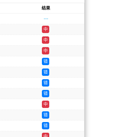
结果
---
中
中
中
错
错
错
错
中
错
错
中