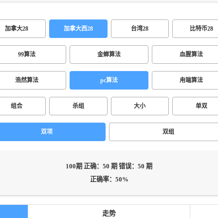
加拿大28
加拿大西28
台湾28
比特币28
99算法
金蝉算法
血腥算法
浩然算法
pc算法
甪端算法
组合
杀组
大小
单双
双项
双组
100期 正确：50 期 错误：50 期
正确率：50%
走势