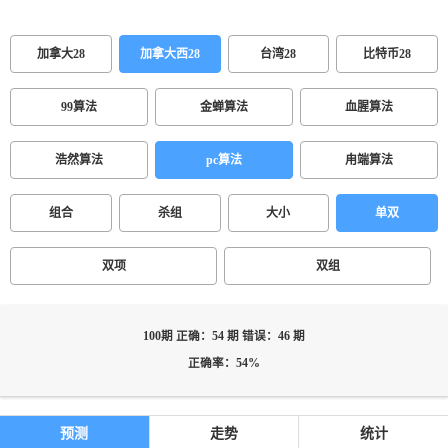
加拿大28
加拿大西28
台湾28
比特币28
99算法
金蝉算法
血腥算法
浩然算法
pc算法
甪端算法
组合
杀组
大小
单双
双项
双组
100期 正确：54 期 错误：46 期
正确率：54%
预测
走势
统计