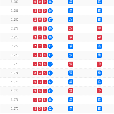
61282
9
0
9
18
单
错
61281
8
8
0
16
单
错
61280
2
6
9
17
双
错
61279
1
1
8
10
双
中
61278
3
7
9
19
单
中
61277
2
7
3
12
单
错
61276
5
3
9
17
双
错
61275
5
9
8
22
双
中
61274
8
4
5
17
双
错
61273
6
3
3
12
单
错
61272
6
5
3
14
双
中
61271
1
9
8
18
单
错
61270
8
5
9
22
单
错