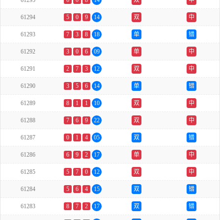
61295
6
0
8
14
双
中
61294
5
0
9
14
双
中
61293
7
3
8
18
单
错
61292
3
0
6
09
单
中
61291
2
7
3
12
双
中
61290
3
5
6
14
单
错
61289
8
1
1
10
双
中
61288
7
6
9
22
双
中
61287
0
1
4
05
双
错
61286
6
9
2
17
单
中
61285
5
7
0
12
双
中
61284
5
6
4
15
双
错
61283
8
7
2
17
双
错