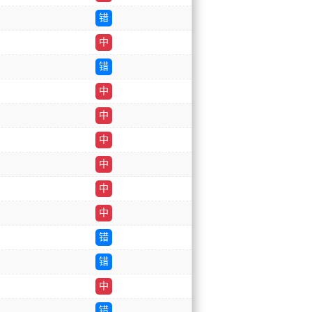
错
中
错
中
中
中
中
中
中
错
错
中
错