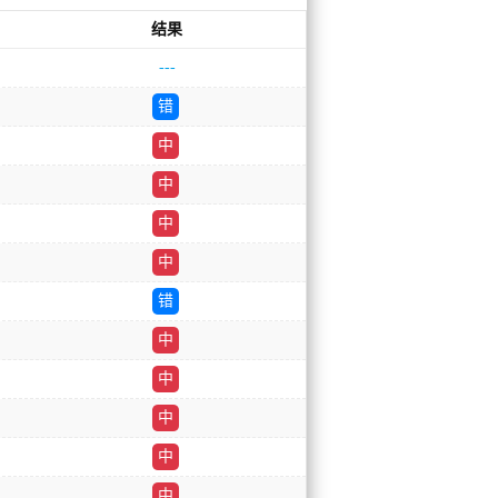
结果
---
错
中
中
中
中
错
中
中
中
中
中