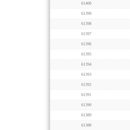
61400
61399
61398
61397
61396
61395
61394
61393
61392
61391
61390
61389
61388