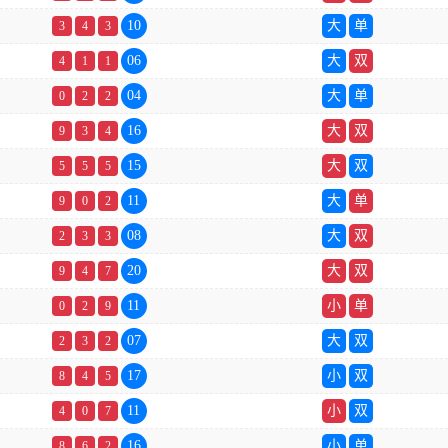
10
大
单
3
4
3
06
大
双
4
1
1
04
大
单
0
2
2
16
大
双
9
3
4
15
大
双
5
5
5
11
大
单
9
0
2
08
大
双
2
3
3
20
大
双
9
4
7
11
小
单
0
2
9
07
大
双
2
3
2
17
小
双
8
4
5
11
小
双
4
0
7
16
小
单
8
6
2