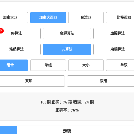
加拿大28
加拿大西28
台湾28
比特币28
99算法
金蝉算法
血腥算法
浩然算法
pc算法
甪端算法
组合
杀组
大小
单双
双项
双组
100期 正确：76 期 错误：24 期
正确率：76%
走势