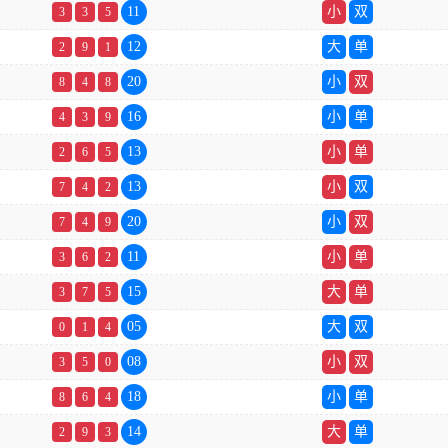
11
小
双
3
3
5
12
大
单
2
9
1
20
小
双
8
4
8
16
小
单
4
3
9
13
小
单
2
6
5
13
小
双
7
4
2
20
小
双
7
4
9
11
小
单
3
6
2
15
大
单
3
7
5
05
大
双
0
1
4
08
小
双
3
5
0
18
小
单
8
6
4
14
大
单
2
9
3