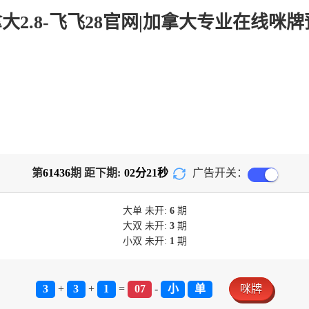
第
61436
期 距下期:
02
分
21
秒
广告开关：
大单
未开:
6
期
大双
未开:
3
期
小双
未开:
1
期
3
+
3
+
1
=
07
-
小
单
咪牌