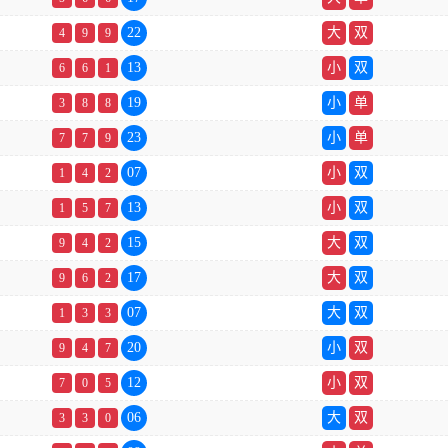
22
大
双
4
9
9
13
小
双
6
6
1
19
小
单
3
8
8
23
小
单
7
7
9
07
小
双
1
4
2
13
小
双
1
5
7
15
大
双
9
4
2
17
大
双
9
6
2
07
大
双
1
3
3
20
小
双
9
4
7
12
小
双
7
0
5
06
大
双
3
3
0