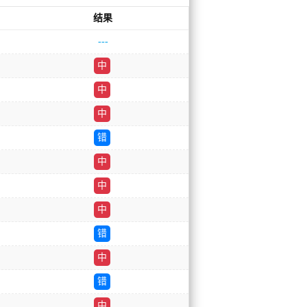
结果
---
中
中
中
错
中
中
中
错
中
错
中