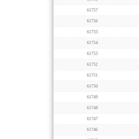
61757
61756
61755
61754
61753
61752
61751
61750
61749
61748
61747
61746