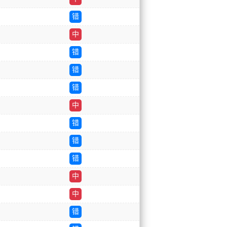
错
中
错
错
错
中
错
错
错
中
中
错