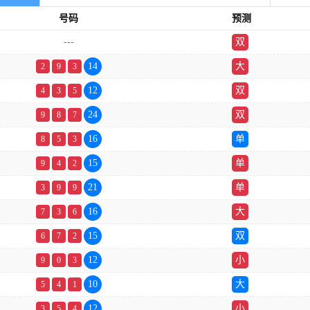
号码
预测
---
双
14
大
2
9
3
12
双
4
3
5
24
双
9
8
7
16
单
8
5
3
15
单
9
4
2
21
单
3
9
9
16
大
7
3
6
15
双
6
7
2
12
小
9
0
3
10
大
5
4
1
12
小
3
5
4