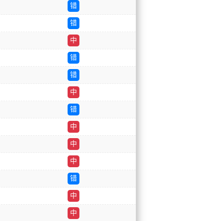
错
错
中
错
错
中
错
中
中
中
错
中
中