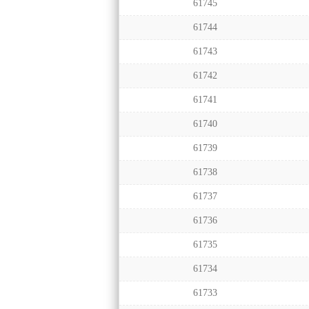
61745
61744
61743
61742
61741
61740
61739
61738
61737
61736
61735
61734
61733