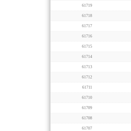
61719
61718
61717
61716
61715
61714
61713
61712
61711
61710
61709
61708
61707