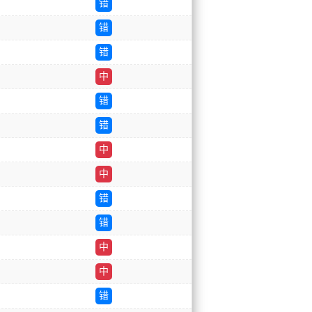
错
错
错
中
错
错
中
中
错
错
中
中
错