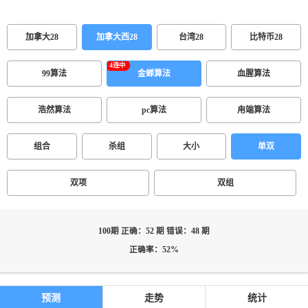
加拿大28
加拿大西28
台湾28
比特币28
99算法
金蝉算法
血腥算法
浩然算法
pc算法
甪端算法
组合
杀组
大小
单双
双项
双组
100期 正确：52 期 错误：48 期
正确率：52%
预测
走势
统计