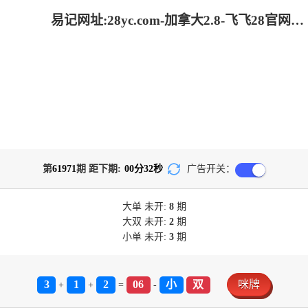
易记网址:28yc.com-加拿大2.8-飞飞28官网|加拿大专业在线咪牌预测|pc28加拿大官网在线预测_专注研究加拿大预测!
第
61971
期 距下期:
00
分
32
秒
广告开关：
大单
未开:
8
期
大双
未开:
2
期
小单
未开:
3
期
3
1
2
06
小
双
咪牌
+
+
=
-