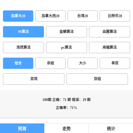
加拿大28
加拿大西28
台湾28
比特币28
99算法
金蝉算法
血腥算法
浩然算法
pc算法
甪端算法
组合
杀组
大小
单双
双项
双组
100期 正确：71 期 错误：29 期
正确率：71%
预测
走势
统计