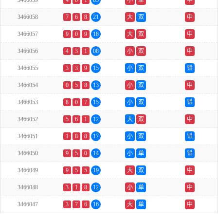
3466059
4
0
1
05
小
单
中
3466058
7
6
8
21
大
双
中
3466057
9
0
9
18
大
双
中
3466056
4
3
1
08
小
双
中
3466055
3
3
9
15
小
双
错
3466054
0
5
8
13
小
双
中
3466053
8
0
7
15
小
双
错
3466052
5
6
1
12
大
双
中
3466051
1
8
8
17
小
双
错
3466050
9
5
0
14
小
单
错
3466049
9
5
5
19
大
双
中
3466048
3
1
8
12
小
单
中
3466047
3
7
6
16
大
单
中