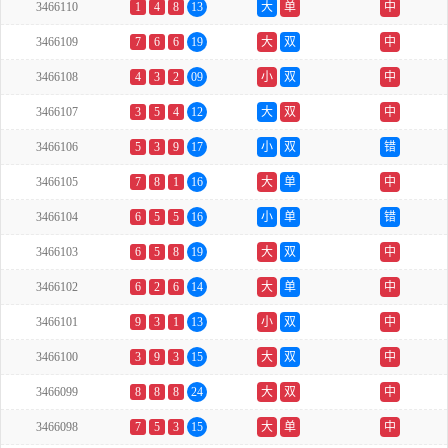
3466110
1
4
8
13
大
单
中
3466109
7
6
6
19
大
双
中
3466108
4
3
2
09
小
双
中
3466107
3
5
4
12
大
双
中
3466106
5
3
9
17
小
双
错
3466105
7
8
1
16
大
单
中
3466104
6
5
5
16
小
单
错
3466103
6
5
8
19
大
双
中
3466102
6
2
6
14
大
单
中
3466101
9
3
1
13
小
双
中
3466100
3
9
3
15
大
双
中
3466099
8
8
8
24
大
双
中
3466098
7
5
3
15
大
单
中