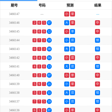
期号
号码
预测
结果
3466147
---
小
单
---
3466146
2
0
5
07
大
单
中
3466145
3
0
9
12
小
单
中
3466144
9
7
3
19
小
双
错
3466143
0
5
3
08
大
单
错
3466142
0
4
0
04
小
双
中
3466141
4
1
8
13
大
双
错
3466140
3
2
2
07
小
单
中
3466139
5
9
7
21
小
单
中
3466138
5
5
1
11
大
双
错
3466137
7
7
5
19
小
双
错
3466136
6
1
0
07
小
单
中