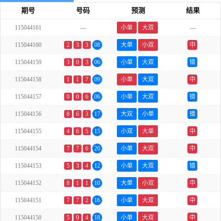
期号
号码
预测
结果
115044161
---
小单
大双
---
115044160
2
3
3
08
大单
小双
中
115044159
3
0
3
06
小单
大双
错
115044158
1
1
7
09
小单
大双
中
115044157
0
0
6
06
小单
大双
错
115044156
8
6
3
17
大双
小单
错
115044155
4
6
5
15
小双
大单
中
115044154
7
7
6
20
小单
大双
中
115044153
5
3
4
12
小单
大双
错
115044152
8
1
1
10
大单
小双
中
115044151
7
7
2
16
小单
大双
中
115044150
5
9
4
18
小单
大双
中