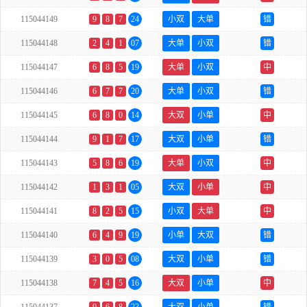
115044149
9
8
7
24
小双
大单
错
115044148
2
4
1
07
大单
小双
错
115044147
6
8
5
19
大单
小双
中
115044146
6
7
7
20
大单
小双
错
115044145
6
8
0
14
大双
小单
中
115044144
9
1
7
17
大双
小单
错
115044143
5
8
6
19
大单
小双
中
115044142
1
3
1
05
大双
小单
中
115044141
8
2
5
15
小双
大单
中
115044140
6
4
9
19
小单
大双
错
115044139
3
0
5
08
大双
小单
错
115044138
7
4
5
16
大双
小单
中