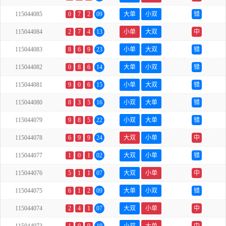
115044085
0
7
2
09
大单
小双
错
115044084
2
7
4
13
小单
大双
中
115044083
8
6
9
23
小单
大双
错
115044082
0
8
6
14
大单
小双
错
115044081
9
0
6
15
小单
大双
错
115044080
8
3
5
16
小双
大单
错
115044079
9
8
5
22
小双
大单
错
115044078
6
9
9
24
大双
小单
中
115044077
1
0
1
02
大双
小单
错
115044076
5
1
1
07
大双
小单
中
115044075
6
1
2
09
大单
小双
错
115044074
2
4
1
07
大双
小单
中