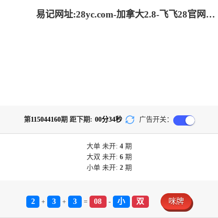
易记网址:28yc.com-加拿大2.8-飞飞28官网|加拿大专业在线咪牌预测|pc28加拿大官网在线预测_专注研究加拿大预测!
第
115044160
期 距下期:
00
分
34
秒
广告开关：
大单
未开:
4
期
大双
未开:
6
期
小单
未开:
2
期
2
3
3
08
小
双
咪牌
+
+
=
-