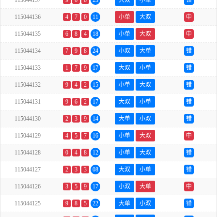
115044137
9
6
8
23
大双
小单
错
115044136
4
7
0
11
小单
大双
中
115044135
6
8
4
18
小单
大双
中
115044134
7
9
8
24
小双
大单
错
115044133
1
7
9
17
大双
小单
错
115044132
9
4
2
15
小单
大双
错
115044131
9
6
2
17
大双
小单
错
115044130
2
3
9
14
大单
小双
错
115044129
4
5
7
16
小单
大双
中
115044128
0
4
8
12
小单
大双
错
115044127
2
3
3
08
大双
小单
错
115044126
3
5
9
17
小双
大单
中
115044125
9
8
5
22
大单
小双
错