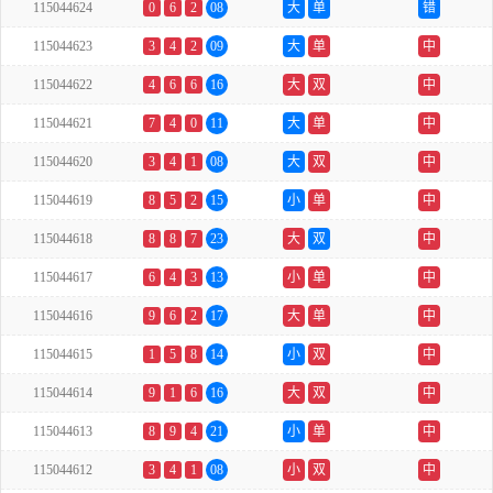
115044624
0
6
2
08
大
单
错
115044623
3
4
2
09
大
单
中
115044622
4
6
6
16
大
双
中
115044621
7
4
0
11
大
单
中
115044620
3
4
1
08
大
双
中
115044619
8
5
2
15
小
单
中
115044618
8
8
7
23
大
双
中
115044617
6
4
3
13
小
单
中
115044616
9
6
2
17
大
单
中
115044615
1
5
8
14
小
双
中
115044614
9
1
6
16
大
双
中
115044613
8
9
4
21
小
单
中
115044612
3
4
1
08
小
双
中