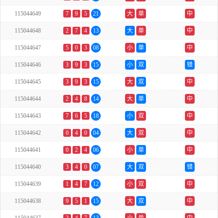
115044649
7
9
5
21
大
单
中
115044648
2
7
4
13
大
单
中
115044647
5
0
3
08
小
单
中
115044646
3
9
3
15
小
双
错
115044645
3
9
3
15
大
双
中
115044644
2
4
8
14
大
单
中
115044643
7
6
5
18
小
双
中
115044642
0
4
0
04
大
双
中
115044641
0
2
4
06
小
单
中
115044640
3
4
0
07
大
双
错
115044639
1
4
7
12
小
双
中
115044638
9
5
1
15
大
双
中