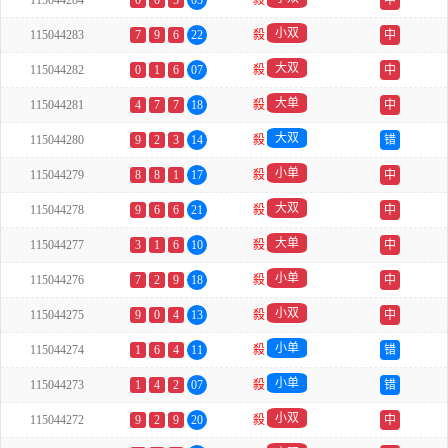
115044284
0
0
5
05
殺
中
小双
115044283
7
9
6
22
殺
中
大双
115044282
0
1
6
07
殺
中
大单
115044281
4
7
7
18
殺
中
大双
115044280
9
2
3
14
殺
错
小单
115044279
8
8
1
17
殺
中
大双
115044278
9
6
6
21
殺
中
大单
115044277
3
1
6
10
殺
中
小单
115044276
7
2
9
18
殺
中
小双
115044275
9
0
4
13
殺
中
小单
115044274
1
6
4
11
殺
错
小单
115044273
1
4
2
07
殺
错
小双
115044272
9
2
9
20
殺
中