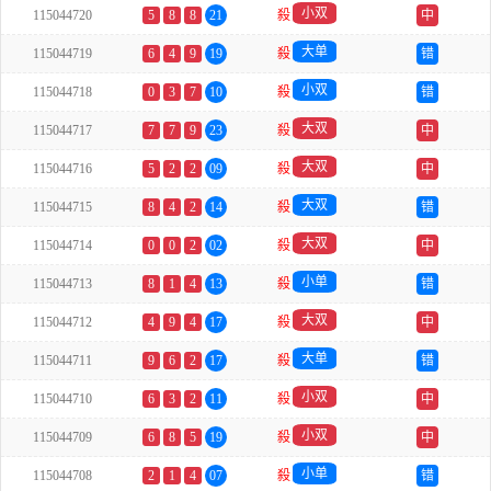
小双
115044720
5
8
8
21
殺
中
大单
115044719
6
4
9
19
殺
错
小双
115044718
0
3
7
10
殺
错
大双
115044717
7
7
9
23
殺
中
大双
115044716
5
2
2
09
殺
中
大双
115044715
8
4
2
14
殺
错
大双
115044714
0
0
2
02
殺
中
小单
115044713
8
1
4
13
殺
错
大双
115044712
4
9
4
17
殺
中
大单
115044711
9
6
2
17
殺
错
小双
115044710
6
3
2
11
殺
中
小双
115044709
6
8
5
19
殺
中
小单
115044708
2
1
4
07
殺
错