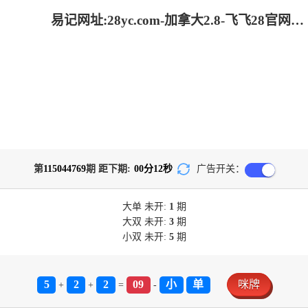
易记网址:28yc.com-加拿大2.8-飞飞28官网|加拿大专业在线咪牌预测|pc28加拿大官网在线预测_专注研究加拿大预测!
第
115044769
期 距下期:
00
分
12
秒
广告开关：
大单
未开:
1
期
大双
未开:
3
期
小双
未开:
5
期
5
2
2
09
小
单
咪牌
+
+
=
-