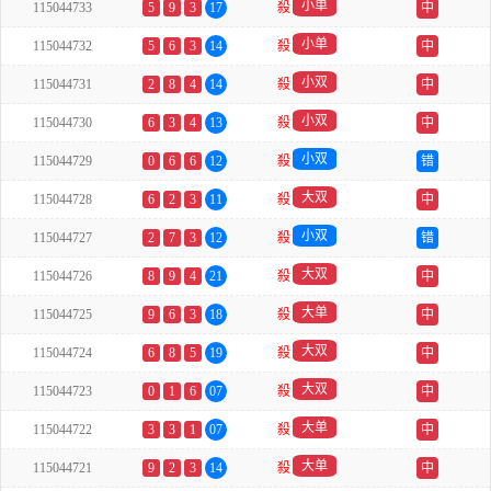
小单
115044733
5
9
3
17
殺
中
小单
115044732
5
6
3
14
殺
中
小双
115044731
2
8
4
14
殺
中
小双
115044730
6
3
4
13
殺
中
小双
115044729
0
6
6
12
殺
错
大双
115044728
6
2
3
11
殺
中
小双
115044727
2
7
3
12
殺
错
大双
115044726
8
9
4
21
殺
中
大单
115044725
9
6
3
18
殺
中
大双
115044724
6
8
5
19
殺
中
大双
115044723
0
1
6
07
殺
中
大单
115044722
3
3
1
07
殺
中
大单
115044721
9
2
3
14
殺
中