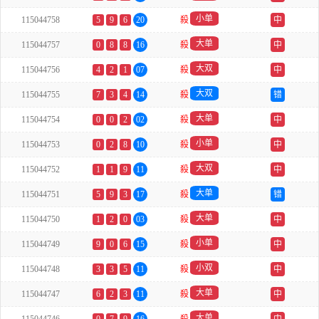
小单
115044758
5
9
6
20
殺
中
大单
115044757
0
8
8
16
殺
中
大双
115044756
4
2
1
07
殺
中
大双
115044755
7
3
4
14
殺
错
大单
115044754
0
0
2
02
殺
中
小单
115044753
0
2
8
10
殺
中
大双
115044752
1
1
9
11
殺
中
大单
115044751
5
9
3
17
殺
错
大单
115044750
1
2
0
03
殺
中
小单
115044749
9
0
6
15
殺
中
小双
115044748
3
3
5
11
殺
中
大单
115044747
6
2
3
11
殺
中
大单