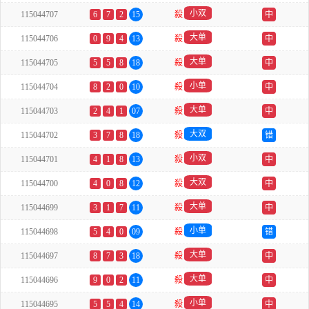
小双
115044707
6
7
2
15
殺
中
大单
115044706
0
9
4
13
殺
中
大单
115044705
5
5
8
18
殺
中
小单
115044704
8
2
0
10
殺
中
大单
115044703
2
4
1
07
殺
中
大双
115044702
3
7
8
18
殺
错
小双
115044701
4
1
8
13
殺
中
大双
115044700
4
0
8
12
殺
中
大单
115044699
3
1
7
11
殺
中
小单
115044698
5
4
0
09
殺
错
大单
115044697
8
7
3
18
殺
中
大单
115044696
9
0
2
11
殺
中
小单
115044695
5
5
4
14
殺
中