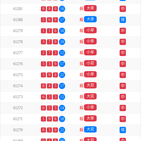
大单
61281
8
8
0
16
殺
中
大单
61280
2
6
9
17
殺
错
小单
61279
1
1
8
10
殺
中
小单
61278
3
7
9
19
殺
中
小单
61277
2
7
3
12
殺
中
小双
61276
5
3
9
17
殺
中
小单
61275
5
9
8
22
殺
中
大双
61274
8
4
5
17
殺
中
大双
61273
6
3
3
12
殺
中
小单
61272
6
5
3
14
殺
中
大单
61271
1
9
8
18
殺
中
大双
61270
8
5
9
22
殺
错
大双