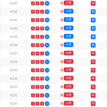
小双
61243
4
0
1
05
殺
中
小双
61242
9
0
1
10
殺
错
大双
61241
5
9
6
20
殺
错
大单
61240
9
5
9
23
殺
错
大双
61239
7
8
7
22
殺
错
小单
61238
3
8
0
11
殺
错
大单
61237
4
6
1
11
殺
中
小双
61236
8
8
9
25
殺
中
小双
61235
7
0
6
13
殺
中
大双
61234
4
0
1
05
殺
中
大双
61233
0
5
6
11
殺
中
大双
61232
5
5
1
11
殺
中
小双
61231
7
3
4
14
殺
中