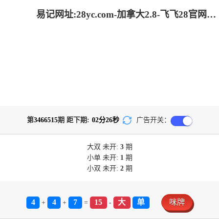
易记网址:28yc.com-加拿大2.8-飞飞28官网|加拿大专业在线咪牌预测|pc28加拿大官网在线预测_专注研究加拿大预测!
第
3466515
期 距下期:
02
分
26
秒
广告开关：
大双
未开:
3
期
小单
未开:
1
期
小双
未开:
2
期
4
4
7
15
大
单
咪牌
+
+
=
-