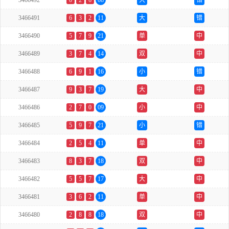
3466492
0
2
6
08
大
错
3466491
6
3
2
11
大
错
3466490
5
7
9
21
单
中
3466489
3
7
4
14
双
中
3466488
6
9
1
16
小
错
3466487
9
3
7
19
大
中
3466486
2
7
0
09
小
中
3466485
5
9
7
21
小
错
3466484
2
5
4
11
单
中
3466483
8
3
7
18
双
中
3466482
5
5
7
17
大
中
3466481
3
6
2
11
单
中
3466480
2
8
8
18
双
中