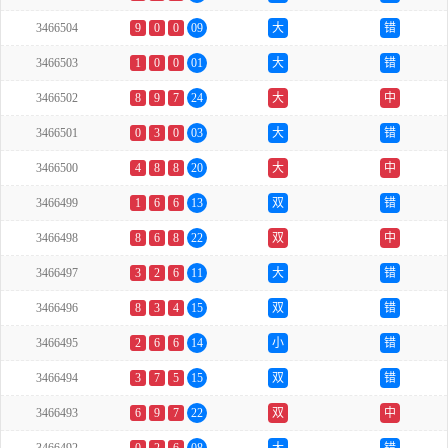
3466504
9
0
0
09
大
错
3466503
1
0
0
01
大
错
3466502
8
9
7
24
大
中
3466501
0
3
0
03
大
错
3466500
4
8
8
20
大
中
3466499
1
6
6
13
双
错
3466498
8
6
8
22
双
中
3466497
3
2
6
11
大
错
3466496
8
3
4
15
双
错
3466495
2
6
6
14
小
错
3466494
3
7
5
15
双
错
3466493
6
9
7
22
双
中