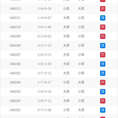
3466312
5+8+6=19
小双
大单
中
3466311
1+6+0=07
大单
小双
错
3466310
5+0+1=06
大单
小双
中
3466309
0+2+0=02
大单
小双
中
3466308
4+2+7=13
大单
小双
错
3466307
2+8+3=13
大双
小单
中
3466306
5+0+5=10
大双
小单
错
3466305
3+7+2=12
大双
小单
错
3466304
1+7+9=17
小双
大单
中
3466303
5+8+3=16
大单
小双
错
3466302
5+0+7=12
大单
小双
中
3466301
0+7+2=09
小双
大单
错