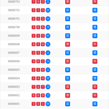
08080703
7
9
5
21
单
中
08080702
3
1
5
09
双
错
08080701
2
3
5
10
单
错
08080700
5
8
6
19
双
错
08080699
1
1
3
05
双
错
08080698
4
1
6
11
单
中
08080697
3
3
5
11
双
错
08080696
3
9
2
14
双
中
08080695
4
2
6
12
单
错
08080694
1
4
4
09
双
错
08080693
7
4
7
18
双
中
08080692
6
0
9
15
单
中
08080691
5
3
1
09
双
错