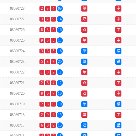
08080728
2
3
4
09
单
中
08080727
3
2
9
14
双
中
08080726
8
3
5
16
双
中
08080725
9
3
5
17
单
中
08080724
3
8
5
16
单
错
08080723
5
8
7
20
单
错
08080722
1
8
2
11
单
中
08080721
2
6
4
12
双
中
08080720
9
0
7
16
双
中
08080719
2
8
0
10
单
错
08080718
2
9
4
15
单
中
08080717
6
0
9
15
双
错