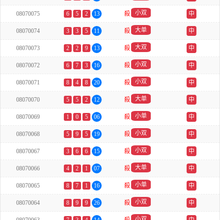
小双
08070075
6
5
2
13
殺
中
大单
08070074
3
3
5
11
殺
中
大双
08070073
2
2
9
13
殺
中
小双
08070072
6
7
3
16
殺
中
小双
08070071
8
4
8
20
殺
中
大单
08070070
5
5
2
12
殺
中
小单
08070069
1
0
5
06
殺
中
小双
08070068
5
9
5
19
殺
中
小双
08070067
3
6
6
15
殺
中
大单
08070066
4
2
1
07
殺
中
小单
08070065
8
7
1
16
殺
中
小双
08070064
8
9
9
26
殺
中
小双