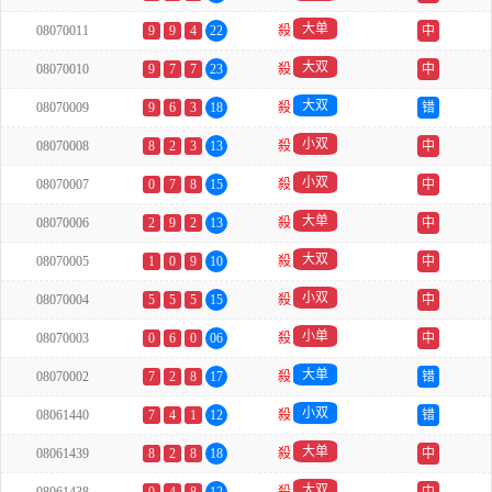
大单
08070011
9
9
4
22
殺
中
大双
08070010
9
7
7
23
殺
中
大双
08070009
9
6
3
18
殺
错
小双
08070008
8
2
3
13
殺
中
小双
08070007
0
7
8
15
殺
中
大单
08070006
2
9
2
13
殺
中
大双
08070005
1
0
9
10
殺
中
小双
08070004
5
5
5
15
殺
中
小单
08070003
0
6
0
06
殺
中
大单
08070002
7
2
8
17
殺
错
小双
08061440
7
4
1
12
殺
错
大单
08061439
8
2
8
18
殺
中
大双