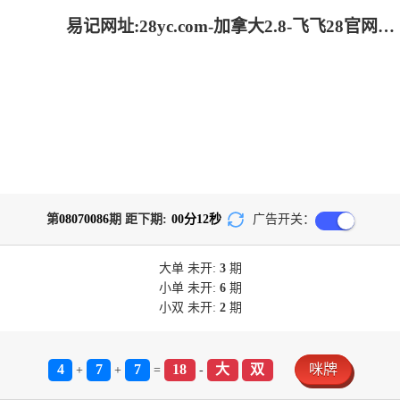
易记网址:28yc.com-加拿大2.8-飞飞28官网|加拿大专业在线咪牌预测|pc28加拿大官网在线预测_专注研究加拿大预测!
第
08070086
期 距下期:
00
分
12
秒
广告开关：
大单
未开:
3
期
小单
未开:
6
期
小双
未开:
2
期
4
7
7
18
大
双
咪牌
+
+
=
-