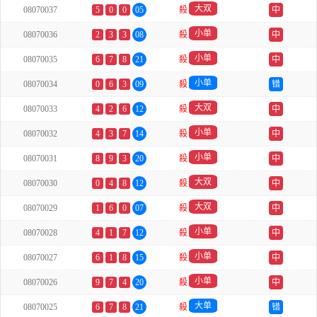
大双
08070037
5
0
0
05
殺
中
小单
08070036
2
3
3
08
殺
中
小单
08070035
6
7
8
21
殺
中
小单
08070034
0
6
3
09
殺
错
大双
08070033
4
2
6
12
殺
中
小单
08070032
4
3
7
14
殺
中
小单
08070031
8
9
3
20
殺
中
大双
08070030
0
4
8
12
殺
中
大双
08070029
1
6
0
07
殺
中
小单
08070028
4
1
7
12
殺
中
小单
08070027
6
1
8
15
殺
中
小单
08070026
9
7
4
20
殺
中
大单
08070025
6
7
8
21
殺
错