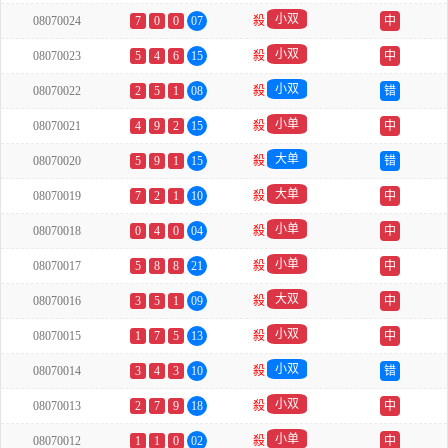
小双
08070024
7
0
0
07
殺
中
小双
08070023
5
4
6
15
殺
中
小双
08070022
2
5
1
08
殺
错
小单
08070021
4
9
2
15
殺
中
大单
08070020
5
9
1
15
殺
错
大单
08070019
7
2
1
10
殺
中
小单
08070018
0
4
0
04
殺
中
小单
08070017
5
8
8
21
殺
中
大双
08070016
3
5
1
09
殺
中
小双
08070015
1
7
5
13
殺
中
小双
08070014
3
4
3
10
殺
错
小双
08070013
2
7
9
18
殺
中
小单
08070012
1
1
0
02
殺
中