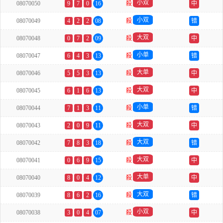
小双
08070050
9
7
0
16
殺
中
小双
08070049
4
2
2
08
殺
错
大双
08070048
0
7
2
09
殺
中
小单
08070047
6
4
3
13
殺
错
大单
08070046
5
5
3
13
殺
中
大双
08070045
6
1
6
13
殺
中
小单
08070044
7
1
3
11
殺
错
大双
08070043
2
0
9
11
殺
中
大双
08070042
7
8
3
18
殺
错
大双
08070041
0
6
9
15
殺
中
大单
08070040
8
0
4
12
殺
中
大双
08070039
8
6
2
16
殺
错
小双
08070038
3
0
4
07
殺
中