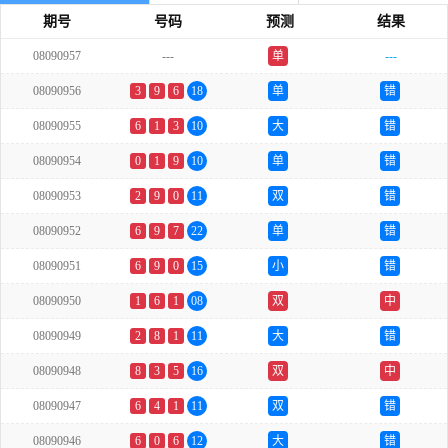
期号
号码
预测
结果
08090957
---
单
---
08090956
3
9
6
18
单
错
08090955
6
1
3
10
大
错
08090954
0
1
9
10
单
错
08090953
2
9
0
11
双
错
08090952
6
9
7
22
单
错
08090951
6
9
0
15
小
错
08090950
1
6
1
08
双
中
08090949
2
8
1
11
大
错
08090948
8
3
5
16
双
中
08090947
6
4
1
11
双
错
08090946
6
0
6
12
大
错