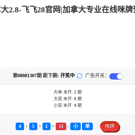
第
08081307
期 距下期:
开奖中
广告开关：
大单
未开:
2
期
大双
未开:
6
期
小双
未开:
4
期
4
+
5
+
2
=
11
-
小
单
咪牌