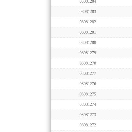
08081284
08081283
08081282
08081281
08081280
08081279
08081278
08081277
08081276
08081275
08081274
08081273
08081272