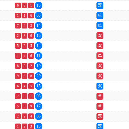
15
双
6
8
1
08
单
1
1
6
14
单
7
4
3
16
双
2
8
6
12
双
5
2
5
11
单
1
4
6
10
双
8
0
2
20
双
9
3
8
15
双
6
4
5
03
单
2
0
1
17
单
5
3
9
08
双
2
2
4
13
双
1
9
3