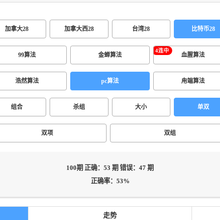
加拿大28
加拿大西28
台湾28
比特币28
99算法
金蝉算法
血腥算法
浩然算法
pc算法
甪端算法
组合
杀组
大小
单双
双项
双组
100期 正确：53 期 错误：47 期
正确率：53%
走势