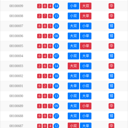
08100699
2
8
4
14
小单
大双
中
08100698
2
7
6
15
小双
大单
中
08100697
8
8
5
21
大双
小单
错
08100696
3
3
2
08
大双
小单
错
08100695
4
9
0
13
大双
小单
中
08100694
0
4
3
07
小双
大单
错
08100693
2
6
6
14
大双
小单
中
08100692
1
5
4
10
大双
小单
错
08100691
9
2
7
18
大单
小双
错
08100690
6
0
7
13
小双
大单
错
08100689
1
1
7
09
大双
小单
中
08100688
9
9
9
27
大双
小单
错
08100687
8
0
4
12
小双
大单
中