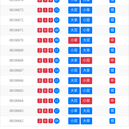
08100674
0
3
4
07
小双
大单
错
08100673
8
1
6
15
大双
小单
错
08100672
5
3
3
11
大单
小双
错
08100671
8
0
0
08
大双
小单
错
08100670
1
3
5
09
小单
大双
中
08100669
2
0
9
11
小双
大单
错
08100668
4
1
1
06
大单
小双
中
08100667
6
7
1
14
小双
大单
错
08100666
0
3
8
11
大双
小单
中
08100665
1
6
6
13
大单
小双
错
08100664
7
3
1
11
大双
小单
中
08100663
8
8
1
17
小单
大双
错
08100662
2
0
7
09
小双
大单
错