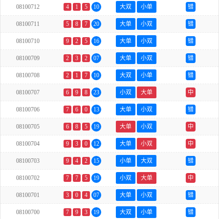
08100712
4
1
5
10
大双
小单
错
08100711
5
8
7
20
大单
小双
错
08100710
9
2
5
16
大单
小双
错
08100709
2
3
2
07
大单
小双
错
08100708
2
1
7
10
大双
小单
错
08100707
6
9
8
23
小双
大单
中
08100706
7
6
0
13
大单
小双
错
08100705
6
8
5
19
大单
小双
中
08100704
9
3
0
12
大单
小双
中
08100703
9
4
2
15
小单
大双
错
08100702
7
7
5
19
小双
大单
中
08100701
3
0
4
07
大单
小双
错
08100700
7
9
3
19
大双
小单
错