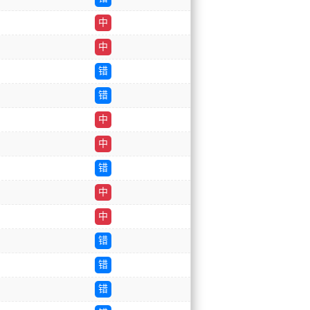
中
中
错
错
中
中
错
中
中
错
错
错