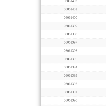
08061402
08061401
08061400
08061399
08061398
08061397
08061396
08061395
08061394
08061393
08061392
08061391
08061390