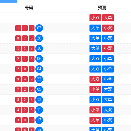
号码
预测
---
小双
大单
02
大单
小双
1
1
0
20
大单
小双
8
7
5
10
大单
小双
1
1
8
06
大双
小单
2
1
3
04
大双
小单
2
0
2
22
大双
小单
9
4
9
09
小单
大双
7
2
0
13
小双
大单
8
2
3
11
小单
大双
4
2
5
17
大单
小双
3
9
5
14
大单
小双
7
6
1