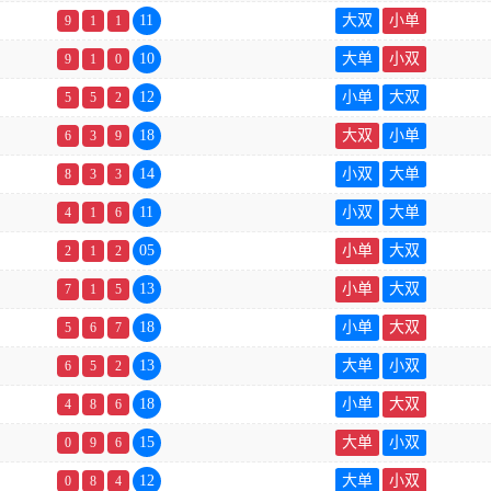
11
大双
小单
9
1
1
10
大单
小双
9
1
0
12
小单
大双
5
5
2
18
大双
小单
6
3
9
14
小双
大单
8
3
3
11
小双
大单
4
1
6
05
小单
大双
2
1
2
13
小单
大双
7
1
5
18
小单
大双
5
6
7
13
大单
小双
6
5
2
18
小单
大双
4
8
6
15
大单
小双
0
9
6
12
大单
小双
0
8
4